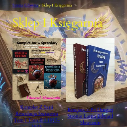
Przejdź
Strona Główna
/ Sklep I Księgarnia
Do
Treści
Sklep I Księgarnia
Komplet Z Serii
Krucjaty – Po Drugiej
Rewolucja Światowa
Stronie Lustra Edward
Tom I Tom II I 1917-
Sławianin
1923