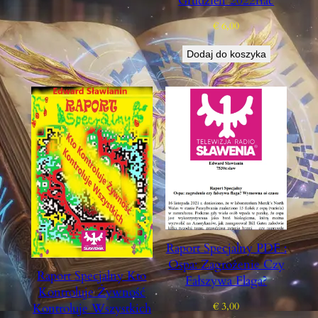
Grudzień 2022rłac
€
6,00
Dodaj do koszyka
Raport Specjalny PDF :
Ospa: Zagrożenie Czy
Raport Specjalny Kto
Fałszywa Flaga?
Kontroluje Żywność
€
3,00
Kontroluje Wszystkich