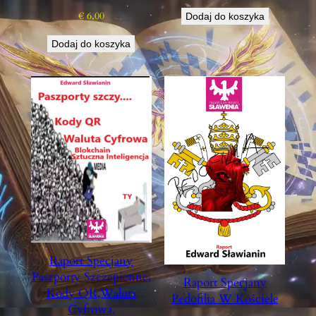
€
6,00
Dodaj do koszyka
Dodaj do koszyka
Raport Specjany
Paszporty Szczepienne,
Raport Specjany
Kody QR,Waluta
Pedofilia W Kościele
Cyfrowa,