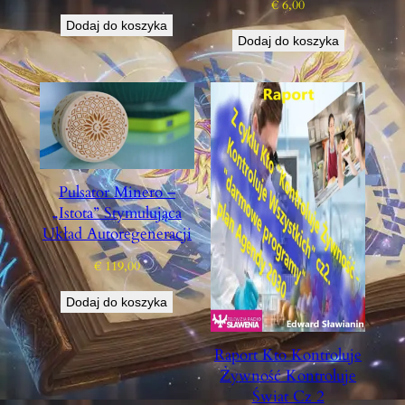
€
6,00
Dodaj do koszyka
Dodaj do koszyka
Pulsator Minero –
„istota” Stymulująca
Układ Autoregeneracji
€
119,00
Dodaj do koszyka
Raport Kto Kontroluje
Żywność Kontroluje
Świat Cz 2