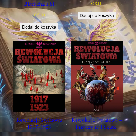
Blockchain,SI
€
8,00
€
9,00
Dodaj do koszyka
Dodaj do koszyka
Rewolucja Światowa
Rewolucja Światowa –
1917-1923
Przyczyny I Skutki