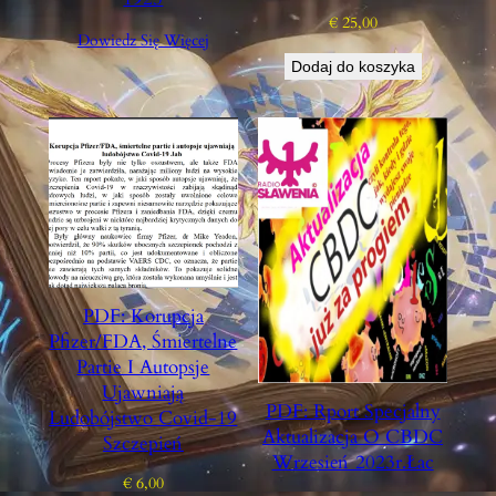
€
25,00
Dowiedz Się Więcej
Dodaj do koszyka
PDF: Korupcja
Pfizer/FDA, Śmiertelne
Partie I Autopsje
Ujawniają
PDF: Rport Specjalny
Ludobójstwo Covid-19
Aktualizacja O CBDC
Szczepień
Wrzesień 2023r.łac
€
6,00