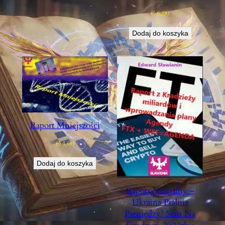
€
6,00
Dodaj do koszyka
Raport Mniejszości
€
4,00
Dodaj do koszyka
Raport Specjalny –
Ukraina Pralnia
Pieniędzy? Stan Na