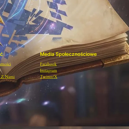
ść
Media Społecznościowe
atności
Facebook
Instagram
ę Z Nami
Twitter/X