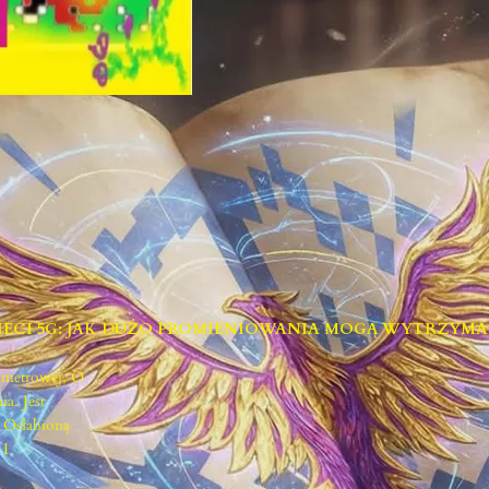
R
A
P
O
R
T
O
5
G
IECI 5G: JAK DUŻO PROMIENIOWANIA MOGĄ WYTRZYMA
imetrowej, O
a. Jest
 Osłabioną
 I