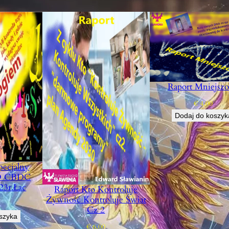
Raport Mniejszo
€
4,00
Dodaj do koszyk
pecjalny
 O CBDC
23r.łac
Raport Kto Kontroluje
Żywność Kontroluje Świat
Cz 2
szyka
€
6,00