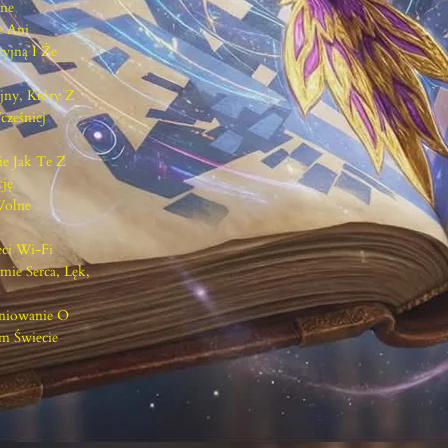
dne
e Ani
yjną I Że
jny, Który Z
cześniej
ie Jak Te Z
ję
Wolne
ci Wi-Fi
ie Serca, Lęk,
eniowanie O
m Świecie