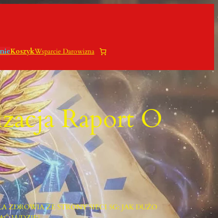
nie
Koszyk
Wsparcie Darowizna
izacja Raport O
 DLA ZDROWIA ZE STRONY SIECI 5G: JAK DUŻO
Ć LUDZIE?