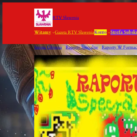
Przejdź
Do
RTV Sławenia
Treści
Witamy
Gazeta RTV Sławenia
Konto
Strefa Subsk
Strona Główna
/
Raporty Specjalne
/
Raporty W Formaci