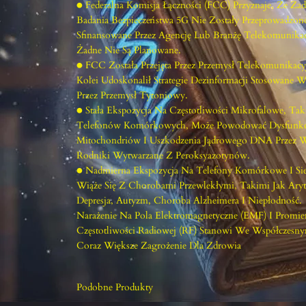
● Federalna Komisja Łączności (FCC) Przyznaje, Że Ża
Badania Bezpieczeństwa 5G Nie Zostały Przeprowadzon
Sfinansowane Przez Agencję Lub Branżę Telekomunikac
Żadne Nie Są Planowane.
● FCC Została Przejęta Przez Przemysł Telekomunikacy
Kolei Udoskonalił Strategie Dezinformacji Stosowane W
Przez Przemysł Tytoniowy.
● Stała Ekspozycja Na Częstotliwości Mikrofalowe, Tak
Telefonów Komórkowych, Może Powodować Dysfunkc
Mitochondriów I Uszkodzenia Jądrowego DNA Przez 
Rodniki Wytwarzane Z Peroksyazotynów.
● Nadmierna Ekspozycja Na Telefony Komórkowe I Sie
Wiąże Się Z Chorobami Przewlekłymi, Takimi Jak Arytm
Depresja, Autyzm, Choroba Alzheimera I Niepłodność.
Narażenie Na Pola Elektromagnetyczne (EMF) I Promi
Częstotliwości Radiowej (RF) Stanowi We Współczesny
Coraz Większe Zagrożenie Dla Zdrowia
Podobne Produkty