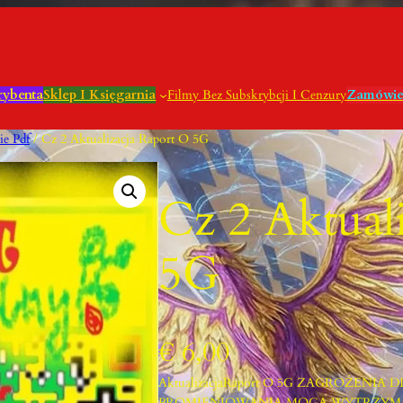
rybenta
Sklep I Księgarnia
Filmy Bez Subskrybcji I Cenzury
Zamówie
e Pdf
/ Cz 2 Aktualizacja Raport O 5G
Cz 2 Aktual
5G
€
6,00
AktualizacjaRaport O 5G ZAGROŻENIA
PROMIENIOWANIA MOGĄ WYTRZYMA