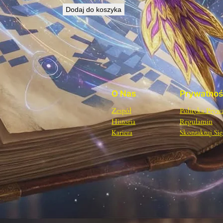
Dodaj do koszyka
O Nas
Prywatno
Zespół
Polityka Pryw
Historia
Regulamin
Kariera
Skontaktuj Si