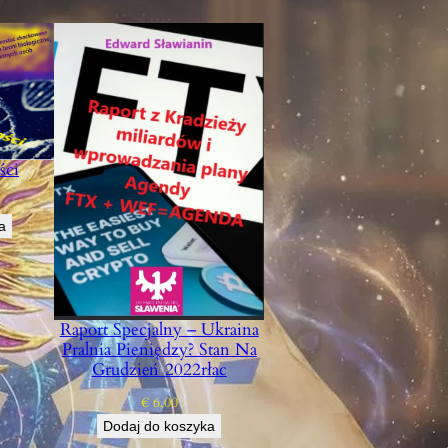
ści
a
Raport Specjalny – Ukraina
Pralnia Pieniędzy? Stan Na
Grudzień 2022rłac
€
6,00
Dodaj do koszyka