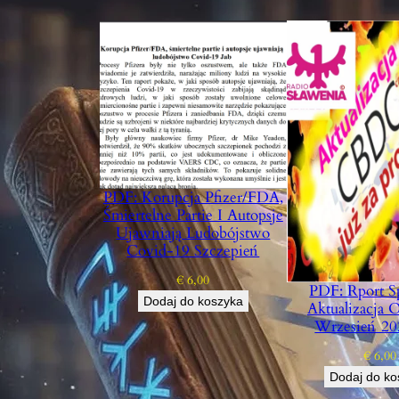
PDF: Korupcja Pfizer/FDA,
Śmiertelne Partie I Autopsje
Ujawniają Ludobójstwo
Covid-19 Szczepień
€
6,00
PDF: Rport S
Dodaj do koszyka
Aktualizacja
Wrzesień 20
€
6,00
Dodaj do ko