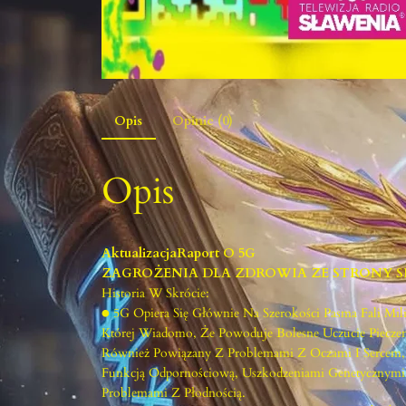
Opis
Opinie (0)
Opis
AktualizacjaRaport O 5G
ZAGROŻENIA DLA ZDROWIA ZE STRONY S
Historia W Skrócie:
● 5G Opiera Się Głównie Na Szerokości Pasma Fali Mil
Której Wiadomo, Że Powoduje Bolesne Uczucie Pieczeni
Również Powiązany Z Problemami Z Oczami I Sercem,
Funkcją Odpornościową, Uszkodzeniami Genetycznymi
Problemami Z Płodnością.