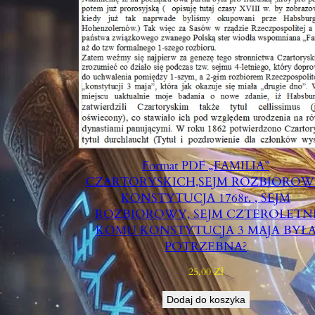
Format PDF „FAMILIA”
CZARTORYSKICH,SEJM ROZBIOROW
KONSTYTUCJA 1768r. , SEJM
ROZBIOROWY, SEJM CZTEROLETN
KOMU KONSTYTUCJA 3 MAJA BYŁ
POTRZEBNA?
25,00
Zł
Dodaj do koszyka