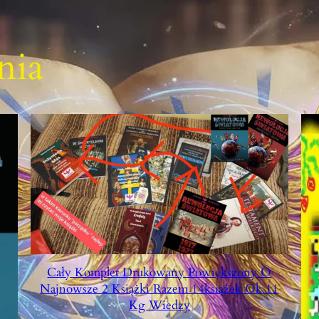
nia
Cały Komplet Drukowany Powiększony O
Najnowsze 2 Książki Razem 14książek Ok 11
Kg Wiedzy