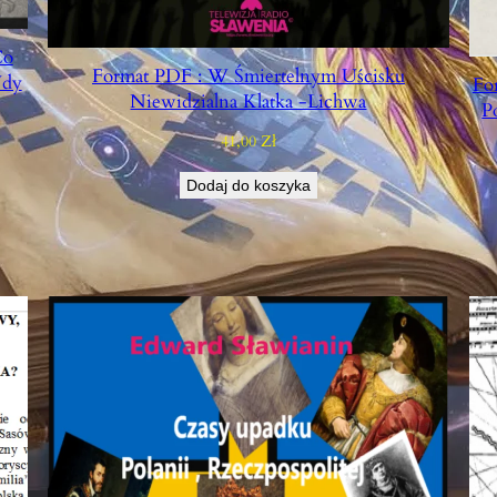
Co
Format PDF : W Śmiertelnym Uścisku
Wdy
Fo
Niewidzialna Klatka -Lichwa
P
41,00
Zł
Dodaj do koszyka