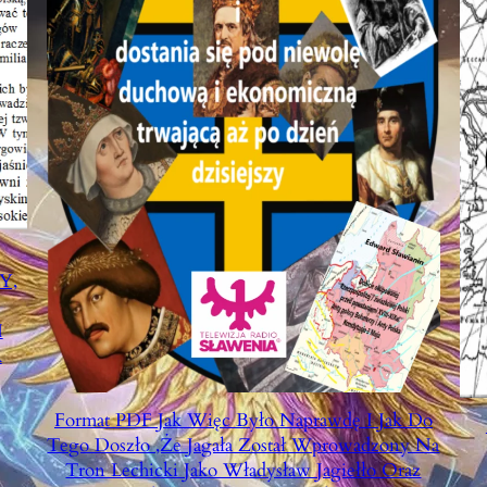
Y,
I
A
Format PDF Jak Więc Było Naprawdę I Jak Do
Tego Doszło ,że Jagała Został Wprowadzony Na
Tron Lechicki Jako Władysław Jagiełło Oraz