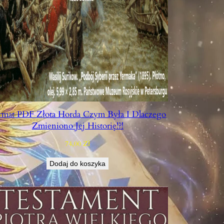
rmat PDF Złota Horda Czym Była I Dlaczego
Zmieniono Jej Historię!?!
74,00
Zł
Dodaj do koszyka