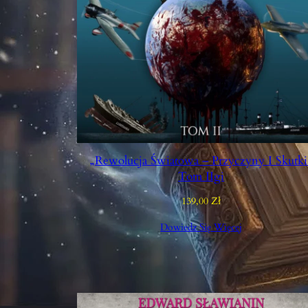
„Rewolucja Światowa – Przyczyny I Skutki
Tom IIgi
139,00
Zł
Dowiedz Się Więcej