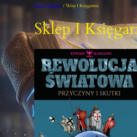
Przejdź
Strona Główna
/ Sklep I Księgarnia
Do
Treści
Sklep I Księgar