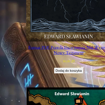
Format PDF Prawda Dziwniejsza Niż Wymy
Nowy Testament
50,00
Zł
Dodaj do koszyka