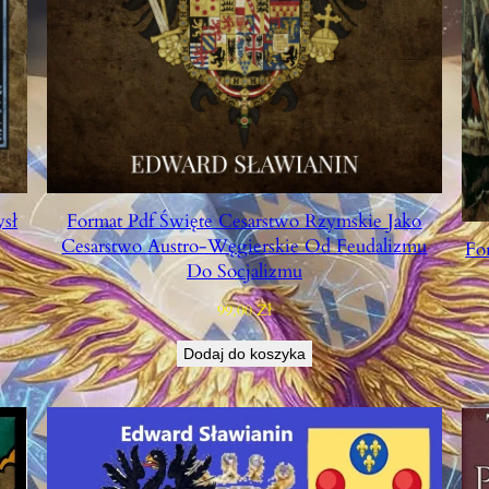
sł
Format Pdf Święte Cesarstwo Rzymskie Jako
Cesarstwo Austro-Węgierskie Od Feudalizmu
Fo
Do Socjalizmu
99,00
Zł
Dodaj do koszyka