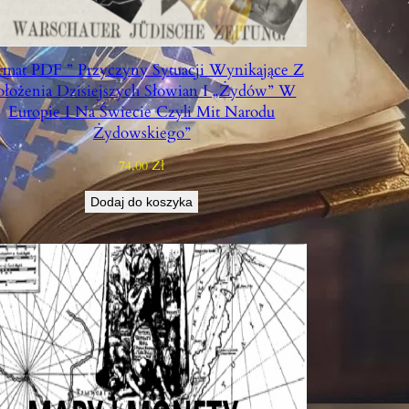
rmat PDF ” Przyczyny Sytuacji Wynikające Z
ołożenia Dzisiejszych Słowian I „Żydów” W
Europie I Na Świecie Czyli Mit Narodu
Żydowskiego”
74,00
Zł
Dodaj do koszyka