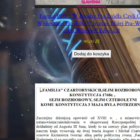
Format PDF ; W Drodze Do Źródła Czyli 
Wmieszano Do Biblii?!! Jeszcze Bliżej Pra-
– Pra Wiedzy!!! Edycja II
90,00
Zł
Dodaj do koszyka