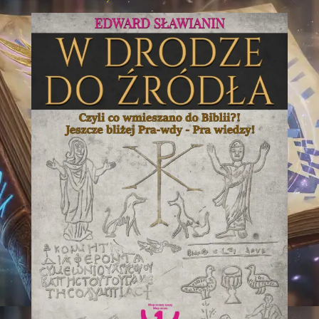
A
D
Y
S
Ł
A
W
J
A
G
I
E
Ł
Ł
O
O
R
A
Z
D