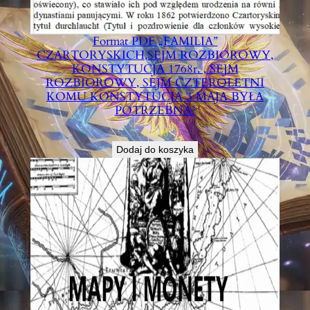
Format PDF „FAMILIA”
CZARTORYSKICH,SEJM ROZBIOROWY,
KONSTYTUCJA 1768r. , SEJM
ROZBIOROWY, SEJM CZTEROLETNI
KOMU KONSTYTUCJA 3 MAJA BYŁA
POTRZEBNA?
€
6,00
Dodaj do koszyka