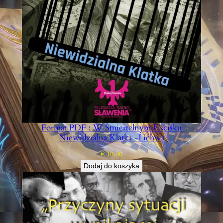
A
N
I
I
Format PDF : W Śmiertelnym Uścisku
Niewidzialna Klatka -Lichwa
€
10,00
Dodaj do koszyka