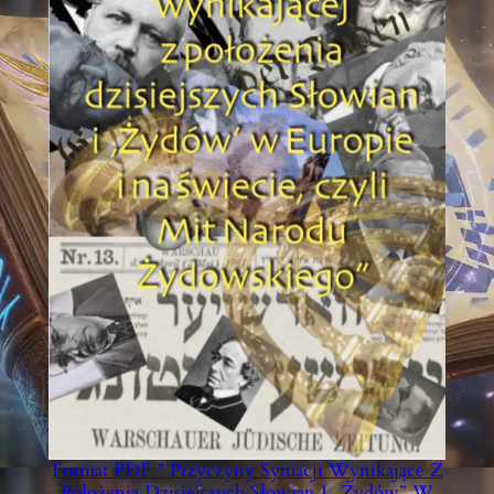
Format PDF ” Przyczyny Sytuacji Wynikające Z
Położenia Dzisiejszych Słowian I „Żydów” W