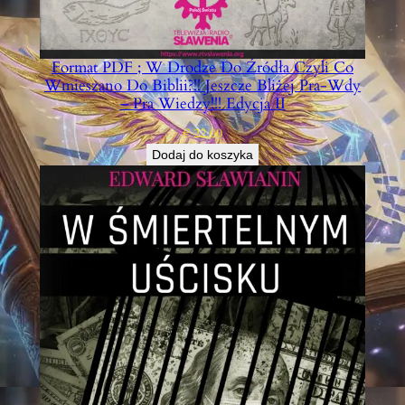
A
L
S
Z
Format PDF ; W Drodze Do Źródła Czyli Co
E
Wmieszano Do Biblii?!! Jeszcze Bliżej Pra-Wdy
L
– Pra Wiedzy!!! Edycja II
O
€
22,00
S
Dodaj do koszyka
Y
P
R
Z
E
J
Ę
C
I
A
P
O
L