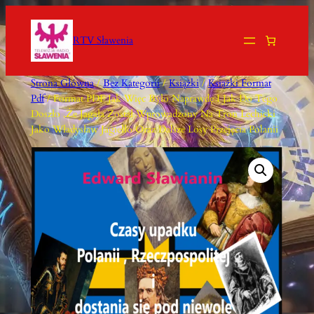
Przejdź
Do
RTV Sławenia
Treści
Strona Główna
/
Bez Kategorii
/
Książki
/
Książki Format
Pdf
/ Format PDF Jak Więc Było Naprawdę I Jak Do Tego
Doszło ,że Jagała Został Wprowadzony Na Tron Lechicki
Jako Władysław Jagiełło Oraz Dalsze Losy Przejęcia Polanii