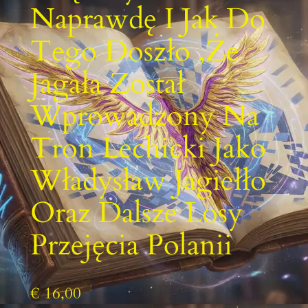
Naprawdę I Jak Do
Tego Doszło ,że
Jagała Został
Wprowadzony Na
Tron Lechicki Jako
Władysław Jagiełło
Oraz Dalsze Losy
Przejęcia Polanii
€
16,00