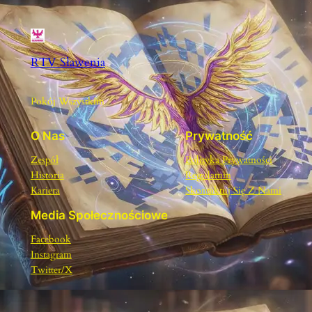
RTV Sławenia
Pokój Wszystkim
O Nas
Prywatność
Zespół
Polityka Prywatności
Historia
Regulamin
Kariera
Skontaktuj Się Z Nami
Media Społecznościowe
Facebook
Instagram
Twitter/X