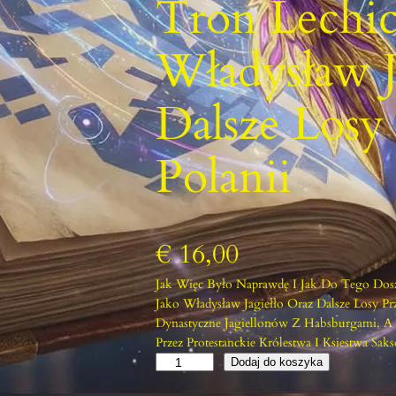
Tron Lechic
Władysław J
Dalsze Losy 
Polanii
€
16,00
Jak Więc Było Naprawdę I Jak Do Tego Dosz
Jako Władysław Jagiełło Oraz Dalsze Losy Prz
Dynastyczne Jagiellonów Z Habsburgami, A
Przez Protestanckie Królestwa I Ksiestwa Sa
I
Dodaj do koszyka
L