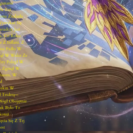
oganami
Ł
ła Też
O
onu Znalazła
N
Wymykać Się
A
wiadczy Już
P
na, Co Roku
R
Z Inflant. Z
A
dmiu Padło W
W
nął W Walce Ze
D
óry Poległ W
Ę
, Zginął W
I
nhusen, W
J
od
A
llekin W
K
d Teiderą—
D
Mógł Obojętnie
O
Tak Było To
T
koteż
E
cia Się Z Tej
G
est
O