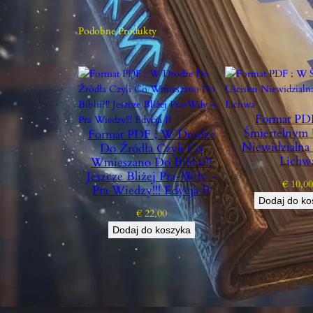
Podobne Produkty
Format PD
Śmiertelnym 
Format PDF ; W Drodze
Niewidzialna 
Do Źródła Czyli Co
Lichw
Wmieszano Do Biblii?!!
Jeszcze Bliżej Pra-Wdy –
€
10,0
Pra Wiedzy!!! Edycja II
Dodaj do ko
€
22,00
Dodaj do koszyka