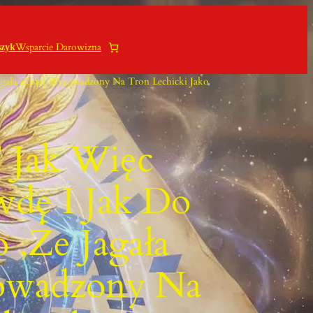
Wsparcie Darowizna
zyk
agała Został Wprowadzony Na Tron Lechicki Jako
 Jak Więc
wdę I Jak Do
 ,że Jagała
owadzony Na