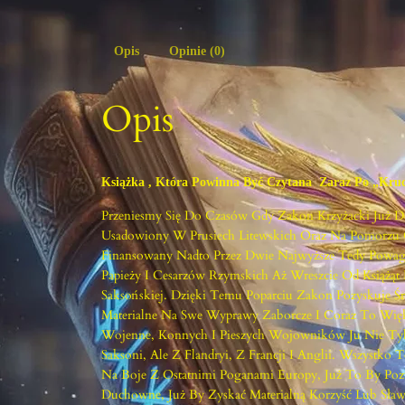
Opis
Opinie (0)
Opis
Książka , Która Powinna Być Czytana Zaraz Po „Krucj
Przeniesmy Się Do Czasów Gdy Zakon Krzyżacki Już D
Usadowiony W Prusiech Litewskich Oraz Na Pomorzu
Finansowany Nadto Przez Dwie Najwyższe Tedy Powag
Papieży I Cesarzów Rzymskich Aż Wreszcie Od Książąt I
Saksońskiej. Dzięki Temu Poparciu Zakon Pozyskuje Ś
Materialne Na Swe Wyprawy Zaborcze I Coraz To Więk
Wojenne, Konnych I Pieszych Wojowników Ju Nie Ty
Saksoni, Ale Z Flandryi, Z Francji I Anglii. Wszystko T
Na Boje Z Ostatnimi Poganami Europy, Już To By Poz
Duchowne, Już By Zyskać Materialną Korzyść Lub Sła