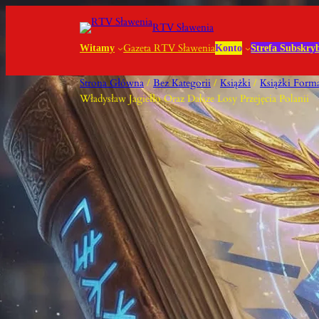
Przejdź
RTV Sławenia
Do
Treści
Gazeta RTV Sławenia
Witamy
Konto
Strefa Subskry
Strona Główna
/
Bez Kategorii
/
Książki
/
Książki Forma
Władysław Jagiełło Oraz Dalsze Losy Przejęcia Polanii