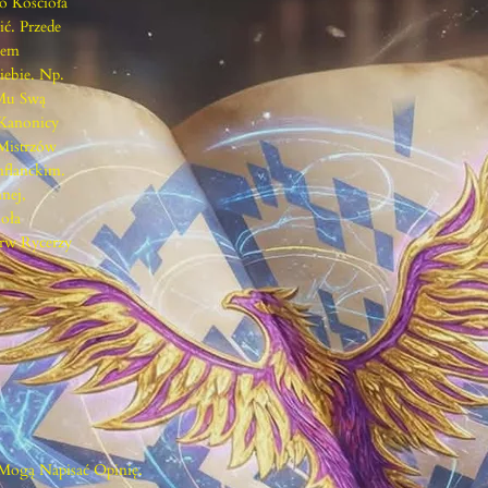
o Kościoła
D
ć. Przede
O
iem
S
iebie. Np.
Z
 Mu Swą
Ł
 Kanonicy
O
Mistrzów
,
nflanckim.
Ż
nej,
E
oła
J
erw Rycerzy
A
G
A
Ł
A
Z
O
S
T
A
 Mogą Napisać Opinię.