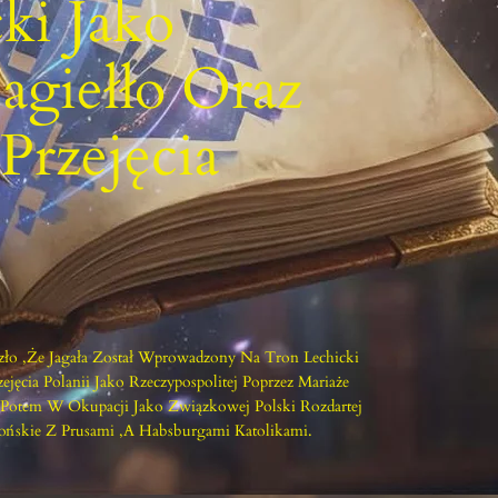
ki Jako
agiełło Oraz
Przejęcia
ło ,że Jagała Został Wprowadzony Na Tron Lechicki
ejęcia Polanii Jako Rzeczypospolitej Poprzez Mariaże
 Potem W Okupacji Jako Związkowej Polski Rozdartej
ksońskie Z Prusami ,a Habsburgami Katolikami.