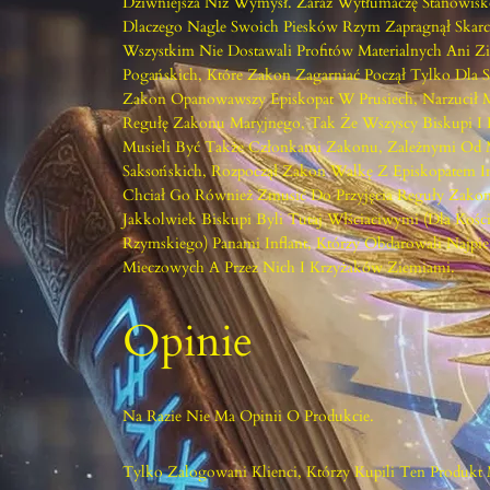
Dziwniejsza Niż Wymysł. Zaraz Wytłumaczę Stanowisk
Dlaczego Nagle Swoich Piesków Rzym Zapragnął Skarci
Wszystkim Nie Dostawali Profitów Materialnych Ani Z
Pogańskich, Które Zakon Zagarniać Począł Tylko Dla S
Zakon Opanowawszy Episkopat W Prusiech, Narzucił
Regułę Zakonu Maryjnego, Tak Że Wszyscy Biskupi I
Musieli Być Także Członkami Zakonu, Zależnymi Od 
Saksońskich, Rozpoczął Zakon Walkę Z Episkopatem I
Chciał Go Również Zmusić Do Przyjęcia Reguły Zakon
Jakkolwiek Biskupi Byli Tutaj Włściaciwymi (dla Kości
Rzymskiego) Panami Inflant, Którzy Obdarowali Najpi
Mieczowych A Przez Nich I Krzyżaków Ziemiami.
Opinie
Na Razie Nie Ma Opinii O Produkcie.
Tylko Zalogowani Klienci, Którzy Kupili Ten Produkt