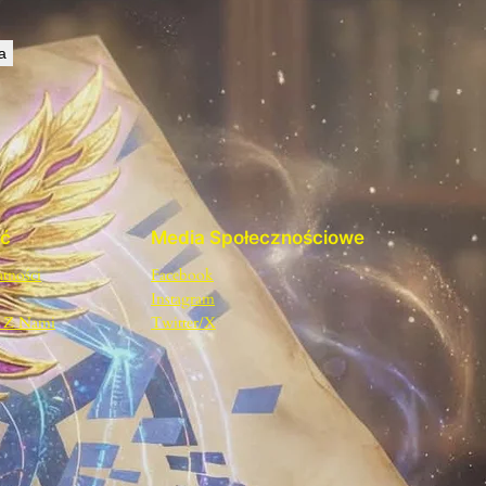
a
ść
Media Społecznościowe
atności
Facebook
Instagram
ę Z Nami
Twitter/X