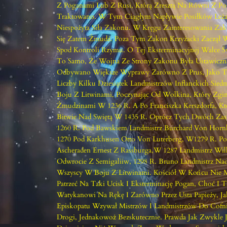
Z Poganami Lub Z Rusi, Którą Zresztą Na Równi Z P
Traktowano. W Tym Ciągłym Napływie Posiłków Leża
Niespożyta Siła Zakonu. W Kręgu Zainteresowania Zak
Się Zatem Żmudź. Poza Tym Zakon Krzyżacki Zaczął 
Spod Kontroli Rzymu. O Tej Eksterminacyjnej Walce Ś
To Samo, Że Wojna Ze Strony Zakonu Była Ustawicz
Odbywano Większe Wyprawy Zarówno Z Prus, Jako Te 
Liczby Kilku Dziesiątek Landmistrzów Inflanckich Sie
Boju Z Litwinami, Poczynając Od Wolkina, Który Zgi
Żmudzinami W 1236 R. A Po Franciszka Kerszdorfa, Kt
Bitwie Nad Swiętą W 1435 R. Oprócz Tych Dwóch Zas
1260 R. Pod Bawskiem Landmistrz Burchard Von Hor
1270 Pod Karkhusen Otto Von Luterberg, W1279 R. P
Ascheraden Ernest Z Rassburga,w 1287 Landmistrz Wi
Odwrocie Z Semigaliiw, 1298 R. Bruno Landmistrz Na
Wszyscy W Boju Z Litwinami. Kościół W Końcu Nie 
Patrzeć Na Taki Ucisk I Eksterminację Pogan, Choć I 
Watykanowi Na Rękę I Zarówno Przez Usta Papieży, Ja
Episkopatu Wzywał Mistrzów I Landmistrzów Do Cofnię
Drogi, Jednakowoż Bezskutecznie. Prawda Jak Zwykle J