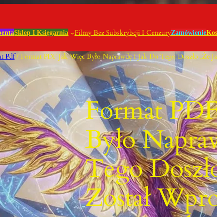
Filmy Bez Subskrybcji I Cenzury
benta
Sklep I Księgarnia
Zamówienie
Kos
t Pdf
/ Format PDF Jak Więc Było Naprawdę I Jak Do Tego Doszło ,że J
Format PDF
Było Napra
Tego Doszło
Został Wpr