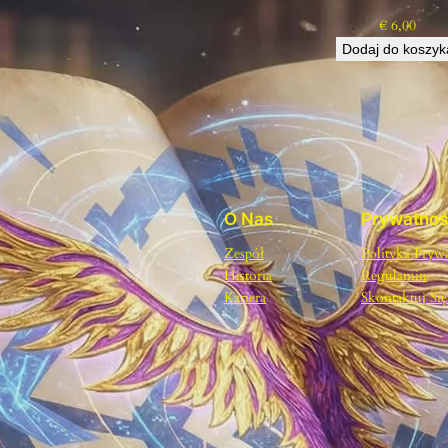
H
€
6,00
I
Dodaj do koszyk
C
K
I
J
A
K
O
W
O Nas
Prywatno
Ł
Zespół
Polityka Pryw
A
Historia
Regulamin
D
Kariera
Skontaktuj Si
Y
S
Ł
A
W
J
A