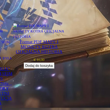
Format PDF MAPY I
MONETY KOTRA
OFICJALNA HISTORIA
€
10,00
Dodaj do koszyka
ILIA”
,SEJM
Y,
8r. ,
OWY,
ETNI
UCJA
A
?