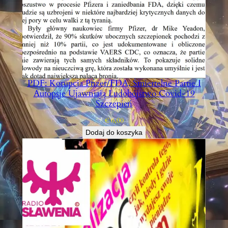
PDF: Korupcja Pfizer/FDA, Śmiertelne Partie I
Autopsje Ujawniają Ludobójstwo Covid-19
Szczepień
€
6,00
Dodaj do koszyka