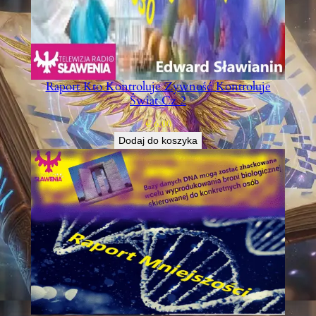
Raport Kto Kontroluje Żywność Kontroluje
Świat Cz 2
€
6,00
Dodaj do koszyka