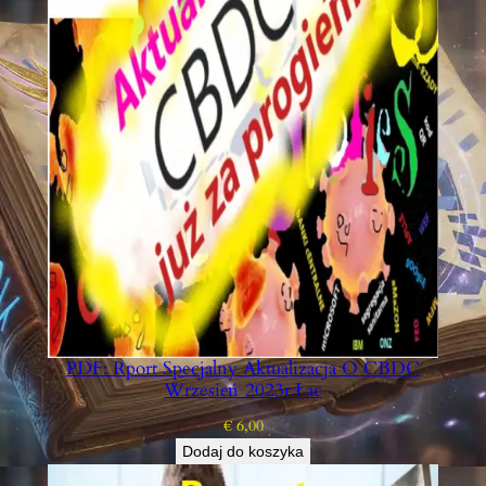
PDF: Rport Specjalny Aktualizacja O CBDC
Wrzesień 2023r.łac
€
6,00
Dodaj do koszyka