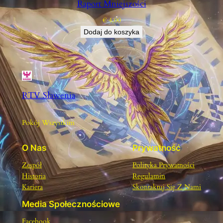
Raport Mniejszości
€
4,00
Dodaj do koszyka
RTV Sławenia
Pokój Wszystkim
O Nas
Prywatność
Zespół
Polityka Prywatności
Historia
Regulamin
Kariera
Skontaktuj Się Z Nami
Media Społecznościowe
Facebook