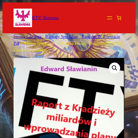
Przejdź
Do
RTV Sławenia
Treści
Strona Główna
/
Raporty Specjalne
/
Raporty W Formacie
Pdf
/ Raport Specjalny – Ukraina Pralnia Pieniędzy? Stan Na
Grudzień 2022rłac