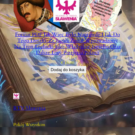
Format PDF Jak Więc Było Naprawdę I Jak Do
Tego Doszło ,że Jagała Został Wprowadzony
Na Tron Lechicki Jako Władysław Jagiełło Oraz
Dalsze Losy Przejęcia Polanii
€
16,00
Dodaj do koszyka
RTV Sławenia
Pokój Wszystkim