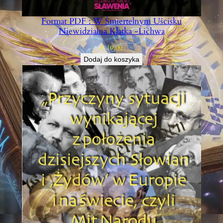
Format PDF : W Śmiertelnym Uścisku
Niewidzialna Klatka -Lichwa
€
10,00
Dodaj do koszyka