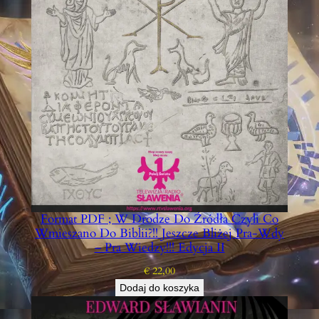
D
F
E
U
D
A
L
I
Z
M
U
D
O
S
Format PDF ; W Drodze Do Źródła Czyli Co
O
Wmieszano Do Biblii?!! Jeszcze Bliżej Pra-Wdy
C
– Pra Wiedzy!!! Edycja II
J
€
22,00
A
Dodaj do koszyka
L
I