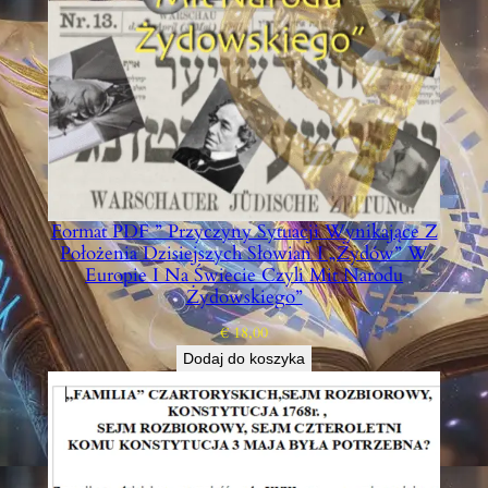
Format PDF ” Przyczyny Sytuacji Wynikające Z
Położenia Dzisiejszych Słowian I „Żydów” W
Europie I Na Świecie Czyli Mit Narodu
Żydowskiego”
€
18,00
Dodaj do koszyka