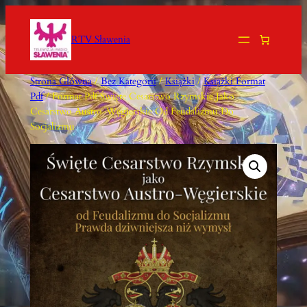
Przejdź
Do
RTV Sławenia
Treści
Strona Główna
/
Bez Kategorii
/
Książki
/
Książki Format
Pdf
/ Format Pdf Święte Cesarstwo Rzymskie Jako
Cesarstwo Austro-Węgierskie Od Feudalizmu Do
Socjalizmu