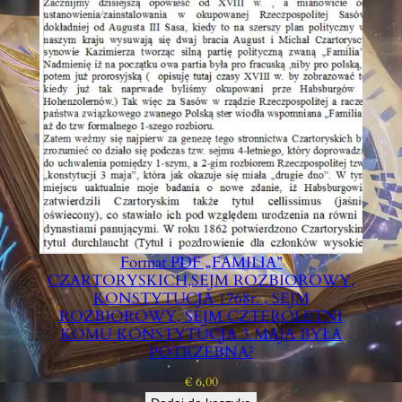
Format PDF „FAMILIA”
CZARTORYSKICH,SEJM ROZBIOROWY,
KONSTYTUCJA 1768r. , SEJM
ROZBIOROWY, SEJM CZTEROLETNI
KOMU KONSTYTUCJA 3 MAJA BYŁA
POTRZEBNA?
€
6,00