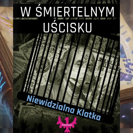
Z
M
U