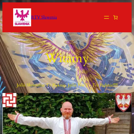
Przejdź
Do
RTV Sławenia
Treści
Witamy
Jeśliś Słowianin To Pięknię, Jęśliś Nie To Też Pięknie!!!!!