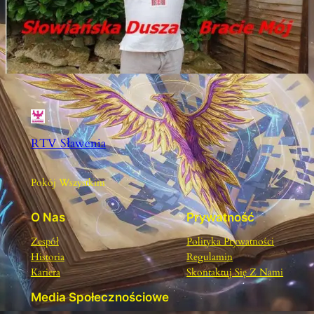
RTV Sławenia
Pokój Wszystkim
O Nas
Prywatność
Zespół
Polityka Prywatności
Historia
Regulamin
Kariera
Skontaktuj Się Z Nami
Media Społecznościowe