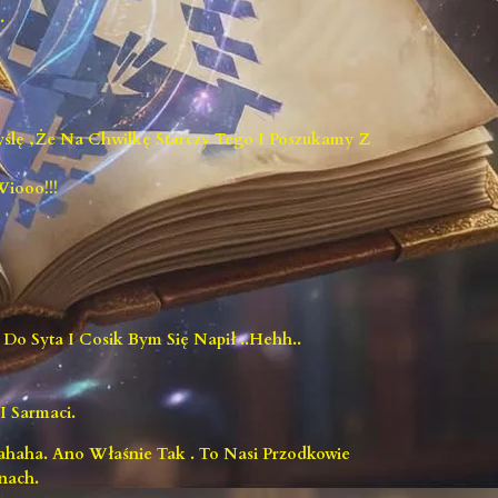
.
lę ,że Na Chwilkę Starczy Tego I Poszukamy Z
Wiooo!!!
Do Syta I Cosik Bym Się Napił ..hehh..
 Sarmaci.
ahaha. Ano Właśnie Tak . To Nasi Przodkowie
nach.