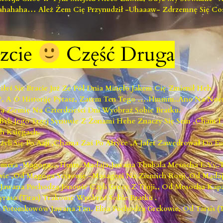
hahaha… Ależ Żem Cię Przynudził -uhaaaw- Zdrzemnę Się Cosi
zcie
Część Druga
łeś Sie Bracie Już Ze Pół Dnia Minęło Jakem Cię Zmienił Heh
m ?, A O Historiję Pytasz, Zatem Ten Tego ….hmmm..ano Na No
ą Ziemię Na Czterdzieści Dni Wyobraź Sobie Bratku.
yli Jego Trzej Synowie Z Żonami Hehe Znaczy Się Sem ,Cham I J
h Księgach.
żyli Się Po Azji ,Chama Zaś Po Afryce ,a Jafet Zawędrował Do Eu
mera ,Magoga…hmm..Madaja,Jawana Thubala Mesocha I..yy..T
wie ,od Magoga Scytowie -masageci Na Ziemich Rosji .od Mad
awana Pochodzą Jonowie Czyli Grecy Z Troji,, Od Mesocha Ka
yrasa (Tiras) Trakowie Wyobraż Sobie Bratku .
Potomkowów Jawana Tzn, Elisa Pochodzą Grekowie, Od Tarsis (T