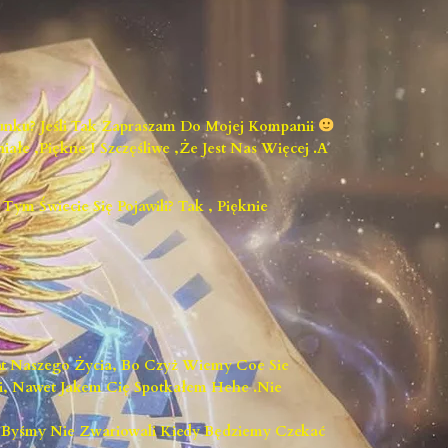
unku? Jeśli Tak Zapraszam Do Mojej Kompanii
e ,piękne I Szczęśliwe ,że Jest Nas Więcej .A
m Świecie Się Pojawili? Tak , Pięknie
ent Naszego Życia, Bo Czyż Wiemy Coe Sie
i, Nawet Jakem Cię Spotkałem Hehe .Nie
h Byśmy Nie Zwariowali Kiedy Będziemy Czekać