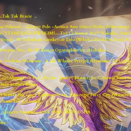
tak Tak Bracie ..
Nas Polusow…znaczy Polo -Arctico Ano Dzieci Nieba Północne
b SCYTAMI KRÓLEWSKIMI…toż Ci Numer Nie?! Hahaha.. Inn
 Boga)- W Indyjskim Sanskrycie Lehi (władca,król,Pan,Bóg) Na
udowany.. No.. Ale W Końcu Ogarnąłem Się ..hahaha…
s Greckimi Nazwami , A Jak Władzę Przejęli Rzymianie To Używ
sterzami,słowo Celt Po Celtycku Znaczy Pasterz, Bo Celtowie Sami S
żo Starsza Bracie .
 I Nawet Nie Chcą Zastanowić Się, Dlaczego Turcy Czy Persowie
Lechami Lub Lachami
an , Znaczy Państwo- Czyli PAŃSTWO LECHA
lię :