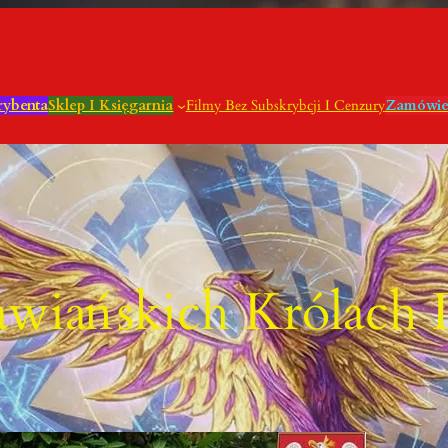
rybenta
Sklep I Księgarnia
Filmy Bez Subskrybcji I Cenzury
Zamówie
awiańskich Królach 