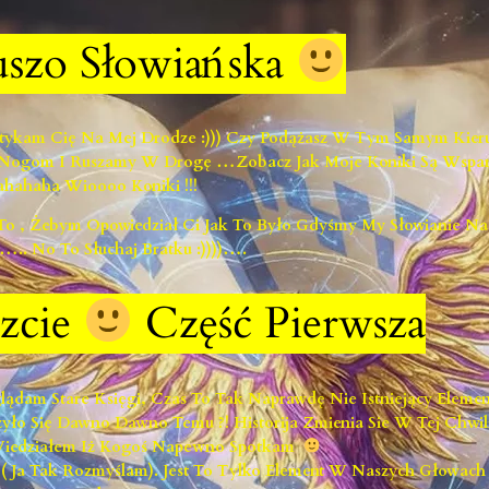
uszo Słowiańska
otykam Cię Na Mej Drodze :))) Czy Podążasz W Tym Samym Kier
ym Nogom I Ruszamy W Drogę …zobacz Jak Moje Koniki Są Wspaniał
hahaha Wioooo Koniki !!!
o , Żebym Opowiedział Ci Jak To Było Gdyśmy My Słowianie Na Ty
….. No To Słuchaj Bratku :))))….
zcie
Część Pierwsza
glądam Stare Księgi, Czas To Tak Naprawdę Nie Istniejący Elem
ło Się Dawno Dawno Temu ?! Historija Zmienia Sie W Tej Chwil
 Wiedziałem Iż Kogoś Napewno Spotkam
 ( Ja Tak Rozmyślam). Jest To Tylko Element W Naszych Głowac