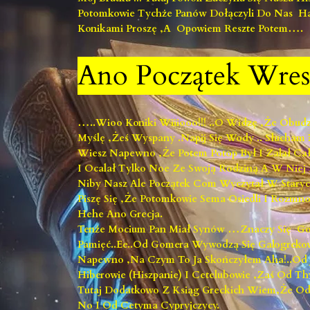
Potomkowie Tychże Panów Dołączyli Do Nas Ha
Konikami Proszę ,a Opowiem Reszte Potem….
Ano Początek Wres
…..wioo Koniki Wiiiooo!!! ..o Widzę ,że Obudzi
Myślę ,żeś Wyspany .Napij Się Wody .. Słucha
Wiesz Napewno ,że Potem Potop Był I Zalał Cał
I Ocalał Tylko Noe Ze Swoją Rodziną A W Niej B
Niby Nasz Ale Początek Com Wyczytał W Staryc
Piszę Się ,że Potomkowie Sema Osiedli I Rozmno
Hehe Ano Grecja.
Tenże Mocium Pan Miał Synów …znaczy Się Go
Pamięć..ee..od Gomera Wywodzą Się Galogreko
Napewno ,na Czym To Ja Skończyłem Aha!..od J
Hiberowie (hiszpanie) I Cetelubowie ,zaś Od Th
Tutaj Dodatkowo Z Ksiąg Greckich Wiem,że Od 
No I Od Cetyma Cypryjczycy.