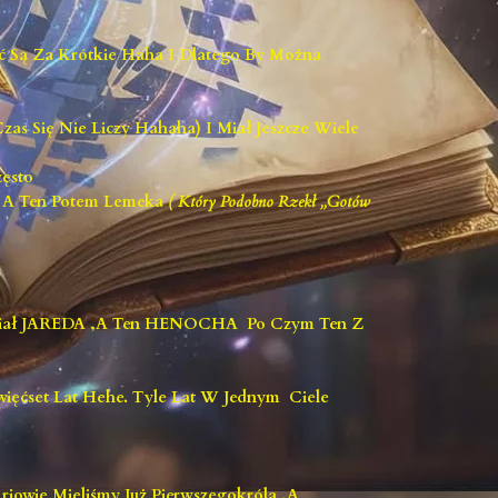
eć Są Za Krótkie Haha I Dlatego By Można
zas Się Nie Liczy Hahaha) I Miał Jeszcze Wiele
zęsto
, A Ten Potem Lemeka
( Który Podobno Rzekł ,,Gotów
Miał JAREDA ,a Ten HENOCHA Po Czym Ten Z
więćset Lat Hehe. Tyle Lat W Jednym Ciele
riowie Mieliśmy Już Pierwszegokróla ,a