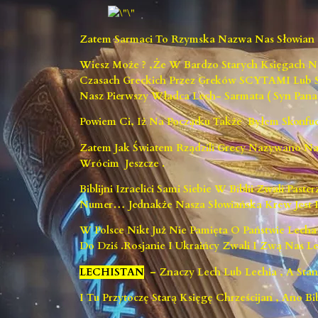
Zatem Sarmaci To Rzymska Nazwa Nas Słowian ..
Wiesz Może ? ,że W Bardzo Starych Księgach 
Czasach Greckich Przez Greków SCYTAMI Lu
Nasz Pierwszy Władca Lech- Sarmata ( Syn Pana
Powiem Ci, Iż Na Początku Także Byłem Skonf
Zatem Jak Światem Rządzili Grecy Nazywano Na
Wrócim Jeszcze .
Biblijni Izraelici Sami Siebie W Biblii Zwali Pa
Numer… Jednakże Nasza Słowiańska Krew Jest Du
W Polsce Nikt Już Nie Pamięta O Państwie Lecha
Do Dziś .Rosjanie I Ukraińcy Zwali I Zwą Nas 
LECHISTA
N
– Znaczy Lech Lub Lechia , A St
I Tu Przytoczę Starą Księgę Chrześcijan , Ano Bib