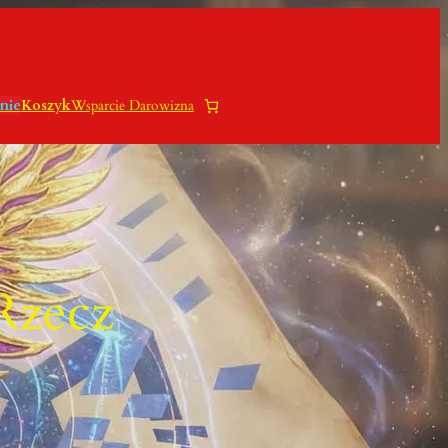
nie
Koszyk
Wsparcie Darowizna
Rzecz