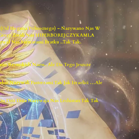
go (od Bieguna Północnego) – Nazywano Nas W
i Grecy Zwali Nas HIPERBOREJCZYKAMI,a
zwał Nas Sarmatami Bratku ..tak Tak.
ano Rzymskich Nazw.. Ale Do Tego Jeszcze
iebie Nazywali Pasterzami Tak Jak Izraelici …ale
 Do Dziś Dnia Nazywaja Nas Lechistan Tak Tak