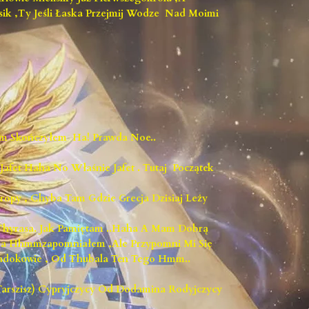
k ,ty Jeśli Łaska Przejmij Wodze Nad Moimi
em Skończyłem Ha! Prawda Noe..
afet Haha No Właśnie Jafet . Tutaj Początek
ropy , Chyba Tam Gdzie Grecja Dzisiaj Leży
hyrasa. Jak Pamiętam ..haha A Mam Dobrą
aja Hhmmzapomniałem ,ale Przypomni Mi Się
padokowie , Od Thubala Ten Tego Hmm..
arszisz) Cypryjczycy Od Dodamina Rodyjczycy