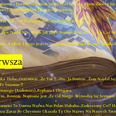
merem , Pierwszym Synem Jafeta Syna Noego ..hmm Znaczy Się.
azy) ,Ryphata(Rifat),Thogara(Togarma).
..
Tak Tak….a Pozniej Italia Znaczy Się Entowie,
jszej.
m Żyw Nadal Nie Wiem Jak Ja To Pojmuje Hahaha …..no Coż Myś
sko ,a Może I Kogo Jeszcze Spotkamy Na Szlaku Wioo!!! Koniki 
rwsza
 Hehe..oczywiście ,że Tak !! ..ha.. Ja Powiem ,żem Najdał Się 
o Świetnie !!
nazego (Aszkenazy),Ryphata I Thogara.
m, Bowiem Napisane Jest ,że Od Niego Wywodzą Się Scytowie I
e Sarmaci To Dawna Nazwa Nas Polan Hahaha..zaskoczony Co?! H
za Zaraz Po Chrystusie Ukazała Tę Oto Nazwę Na Naszych Tere