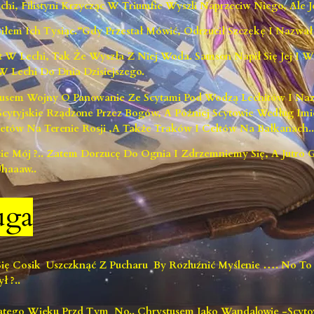
chi, Filistyni Krzycząc W Triumfie Wyszli Naprzeciw Niego, Ale
łem Ich Tysiąc.”Gdy Przestał Mówić, Odrzucił Szczękę I Nazwał
st W Lechi, Tak Że Wyszła Z Niej Woda. Samson Napił Się Jej I 
 Lechi Do Dnia Dzisiejszego.
stusem Wojny O Panowanie Ze Scytami Pod Wodzą Lechitów I Naz
m Scytyjskie Rządzone Przez Bogów, A Póżniej Scytowie Według Im
getów Na Terenie Rosji ,a Także Traków I Celtów Na Bałkanach..
 Mój ?.. Zatem Dorzucę Do Ognia I Zdrzemniemy Się, A Jutro G
haaaw..
uga
ię Cosik Uszczknąć Z Pucharu By Rozluźnić Myślenie …. N
 ?..
ątego Wieku Przd Tym No.. Chrystusem Jako Wandalowie -Scyto