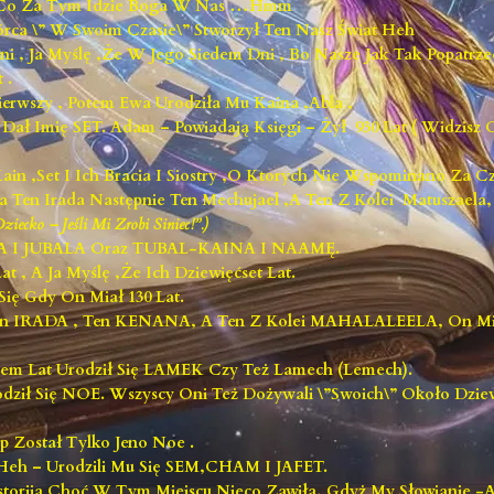
 I Co Za Tym Idzie Boga W Nas …hmm
rca \” W Swoim Czasie\” Stworzył Ten Nasz Świat Heh
 , Ja Myślę ,że W Jego Siedem Dni , Bo Nasze Jak Tak Popatrz
 .
rwszy , Potem Ewa Urodziła Mu Kaina ,Abla ,
Dał Imię SET. Adam – Powiadają Księgi – Żył 930 Lat ( Widzisz C
ain ,Set I Ich Bracia I Siostry ,o Ktorych Nie Wspominano Za C
 Ten Irada Następnie Ten Mechujael ,a Ten Z Kolei Matuszaela
ziecko – Jeśli Mi Zrobi Siniec!”.)
ALA I JUBALA Oraz TUBAL-KAINA I NAAMĘ.
 , A Ja Myślę ,że Ich Dziewięćset Lat.
ię Gdy On Miał 130 Lat.
 Ten IRADA , Ten KENANA, A Ten Z Kolei MAHALALEELA, On 
edem Lat Urodził Się LAMEK Czy Też Lamech (lemech).
dził Się NOE. Wszyscy Oni Też Dożywali \”swoich\” Około Dzie
p Został Tylko Jeno Noe .
 Heh – Urodzili Mu Się SEM,CHAM I JAFET.
Historija Choć W Tym Miejscu Nieco Zawiła, Gdyż My Słowianie -A