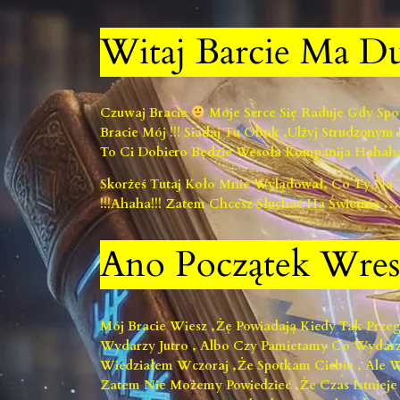
Witaj Barcie Ma D
Czuwaj Bracie
Moje Serce Się Raduje Gdy Sp
Bracie Mój !!! Siadaj Tu Obok ,ulżyj Strudzon
To Ci Dobiero Będzie Wesoła Kompanija Hahaha
Skorżeś Tutaj Koło Mnie Wylądował, Co Ty Na T
!!!ahaha!!! Zatem Chcesz Słuchać Ha Świetnie …
Ano Początek Wres
Mój Bracie Wiesz ,żę Powiadają Kiedy Tak Prze
Wydarzy Jutro , Albo Czy Pamietamy Co Wydarzy
Wiedziałem Wczoraj ,że Spotkam Ciebie , Ale
Zatem Nie Możemy Powiedzieć ,że Czas Istnieje