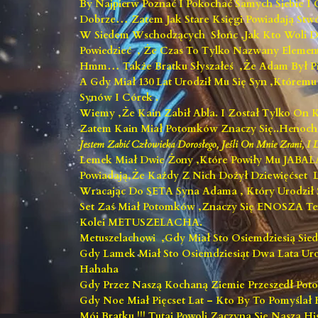
By Najpierw Poznać I Pokochać Samych Siebie
Dobrze… Zatem Jak Stare Księgi Powiadają Stwó
W Siedem Wschodzących Słońc ,jak Kto Woli Dni
Powiedzieć , Że Czas To Tylko Nazwany Element
Hmm… Także Bratku Słyszałeś ,że Adam Był Pie
A Gdy Miał 130 Lat Urodził Mu Się Syn ,któremu 
Synów I Córek .
Wiemy ,że Kain Zabił Abla. I Został Tylko On K
Zatem Kain Miał Potomków Znaczy Się..Henocha
Jestem Zabić Człowieka Dorosłego, Jeśli On Mnie Zrani, I D
Lemek Miał Dwie Żony ,które Powiły Mu JAB
Powiadają,że Każdy Z Nich Dożył Dziewięćset Lat
Wracając Do SETA Syna Adama , Który Urodził S
Set Zaś Miał Potomków ,znaczy Się ENOSZA
Kolei METUSZELACHA.
Metuszelachowi ,gdy Miał Sto Osiemdziesią Si
Gdy Lamek Miał Sto Osiemdziesiąt Dwa Lata Uro
Hahaha
Gdy Przez Naszą Kochaną Ziemie Przeszedł Poto
Gdy Noe Miał Pięcset Lat – Kto By To Pomyślał
Mój Bratku !!! Tutaj Powoli Zaczyna Się Nasza 