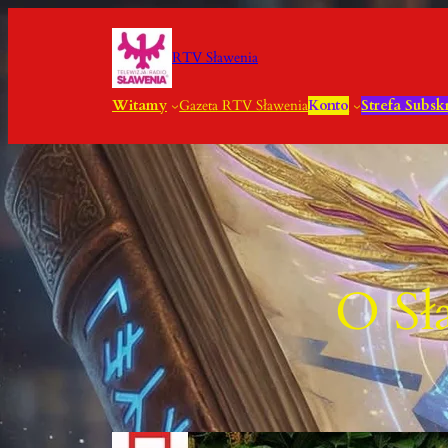
Przejdź
Do
RTV Sławenia
Treści
Witamy
Gazeta RTV Sławenia
Konto
Strefa Subsk
O Sł