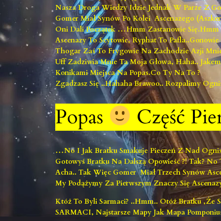
Nasza Droga Wiedzy Idzie Jednak W Parze Z Go
Gomer Miał Synów Po Kolei Ascenazego (Aszken
Oni Dali Początek …hmm Zastanowie Się.hmm 
Ascenazy To Scytowie, Ryphat To Pafla..gonowie 
Thogar Zaś To Frygowie Na Zachodzie Azji Mnie
Uff Zadziwia Mnie Ta Moja Głowa, Haha.. Jake
Konikami Miejsca Na Popas.Co Ty Na To ?
Zgadzasz Się ..hahaha Brawoo.. Rozpalimy Ogni
Popas
Część Pie
…No I Jak Bratku Smakuje Pieczeń Z Nad Ogniska
Gotowyś Bratku Na Dalszą Opowieść ?! Tak? No T
Acha.. Tak Więc Gomer Miał Trzech Synów Asce
My Podążymy Za Pierwszym Znaczy Się Ascenazy
Któż To Byli Sarmaci? ..hmm.. Otóż Bratku ,ż
SARMACI, Najstarsze Mapy Jak Mapa Pomponius