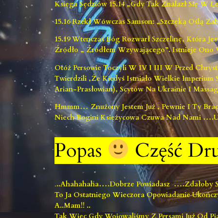
Księga Sędziów 15.14 „Gdy Tak Znalazł Się W Le
15.16 Rzekł Wówczas Samson: „Szczęką Oślą Zabi
15.19 Wtenczas Bóg Rozwarł Szczelinę, Która Je
Źródło „ Źródłem Wzywającego”. Istnieje Ono W
Otóż Persowie Toczyli W IV I III W Przed Chry
Twierdzili ,że Kiedyś Istniało Wielkie Imperiu
Arian-Prasłowian), Scytów Na Ukrainie I Massa
Hmmm… Znużony Jestem Już , Pewnie I Ty Bracie
Niech Bogini Księżycowa Czuwa Nad Nami ….u
Popas
Część Dr
.
..ahahahaha….dobrze Powiadasz ….zdałoby S
To Ja Ostatniego Wieczora Opowiadanie Ukończył
A..Mam!! ..
Tak Więc Gdy Wojowaliśmy Z Persami Już Od Pi