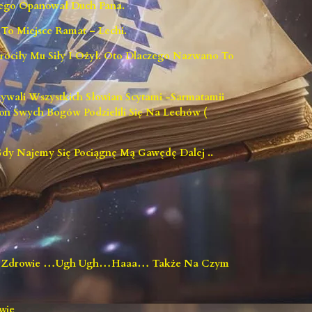
 Jego Opanował Duch Pana.
 To Miejsce Ramat – Lechi.
Wróciły Mu Siły I Ożył. Oto Dlaczego Nazwano To
ywali Wszystkich Słowian Scytami -Sarmatamii
ion Swych Bogów Podzielili Się Na Lechów (
dy Najemy Się Pociągnę Mą Gawędę Dalej ..
o To Zdrowie …ugh Ugh…haaa… Także Na Czym
wie