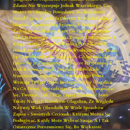
Zdanie Nie Wyczerpuje Jednak Wszystkiego, Co
Można O Głagolicy Powiedzieć. Na Przestrzeni
Ponad Tysiąca Lat Była Obecna W Wielu Krajach
Słowian, Zapisano Nią Ręcznie, A Później
Zadrukowano Miliony Kart. Do Dziś W Naszych
Rękach Pozostają Dziesiątki Tysięcy Dokumentów I
Ksiąg, Sporządzonych Głagolicą Przez Naszych
Przodków. Głagolica Rozpala Wyobraźnię. Jej Znaki
Są Czarodziejskie W Wyglądzie, Co Sprawia, Że
Łatwo Się Je Zapamiętuje, A Jeszcze Przyjemniej Z
Nich Korzysta. Dzięki Działalności Polskich
Nauczycieli Głagolicy, Do Najstarszego Pisma
Wracają Tysiące Osób. Posługujemy Się Głagolicą
Na Co Dzień, Sporządzając Notatki, Zastanawiając
Się, Tworząc, Lub Chcąc Lepiej Zrozumieć Stare
Teksty Naszych Przodków. Głagolica, Ze Względu
Na Swój Wiek Obrodziła W Wiele Sposobów
Zapisu – Swoistych Czcionek, Którymi Można Się
Posługiwać. Każdy Może Wybrać Swoją, A I Tak
Ostatecznie Porozumiemy Się, Bo Większość