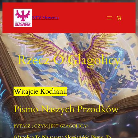
Przejdź
Do
RTV Sławenia
Treści
Rzecz O Glagolicy
Witajcie Kochanii
Pismo Naszych Przodków
PYTASZ ; CZYM JEST GŁAGOLICA?
Głagolica To Najstarsze Słowiańskie Pismo. To