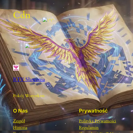
Cdn
Cdn
RTV Sławenia
Pokój Wszystkim
O Nas
Prywatność
Zespół
Polityka Prywatności
Historia
Regulamin