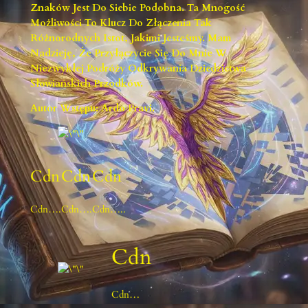
Znaków Jest Do Siebie Podobna. Ta Mnogość
Możliwości To Klucz Do Złączenia Tak
Różnorodnych Istot, Jakimi Jesteśmy. Mam
Nadzieję, Że Przyłączycie Się Do Mnie W
Niezwykłej Podróży Odkrywania Dziedzictwa
Słowiańskich Przodków.
Autor Wstępu: Ardo Pravi.
Cdn
Cdn
Cdn
Cdn….
Cdn….
Cdn…..
Cdn
Cdn…