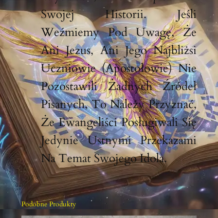
Swojej Historii. Jeśli
Weźmiemy Pod Uwagę, Że
Ani Jezus, Ani Jego Najbliżsi
Uczniowie (Apostołowie) Nie
Pozostawili Żadnych Źródeł
Pisanych, To Należy Przyznać,
Że Ewangeliści Posługiwali Się
Jedynie Ustnymi Przekazami
Na Temat Swojego Idola.
Podobne Produkty