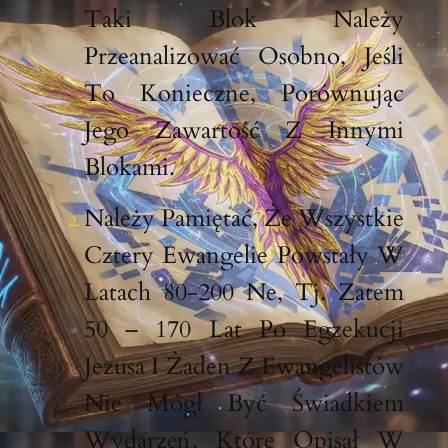
Taki Blok Należy
Przeanalizować Osobno, Jeśli
To Konieczne, Porównując
Jego Zawartość Z Innymi
Blokami.
Należy Pamiętać, Że Wszystkie
Cztery Ewangelie Powstały W
Latach 80-200 Ne, Tj. Zatem
50 – 170 Lat Po Egzekucji
Jezusa I Żaden Z Ewangelistów
Nie Mógł Być Świadkiem
Wydarzeń, Które Opisał W