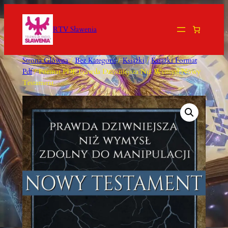
Przejdź
Do
RTV Sławenia
Treści
Strona Główna
/
Bez Kategorii
/
Książki
/
Książki Format
Pdf
/ Format PDF Prawda Dziwniejsza Niż Wymysł Nowy
Testament