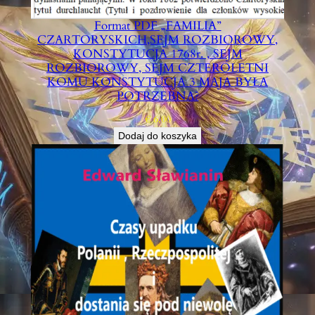
Format PDF „FAMILIA”
CZARTORYSKICH,SEJM ROZBIOROWY,
KONSTYTUCJA 1768r. , SEJM
ROZBIOROWY, SEJM CZTEROLETNI
KOMU KONSTYTUCJA 3 MAJA BYŁA
POTRZEBNA?
€
6,00
Dodaj do koszyka