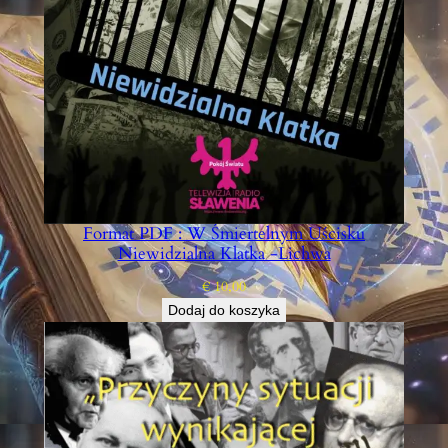
Format PDF : W Śmiertelnym Uścisku
Niewidzialna Klatka -Lichwa
€
10,00
Dodaj do koszyka