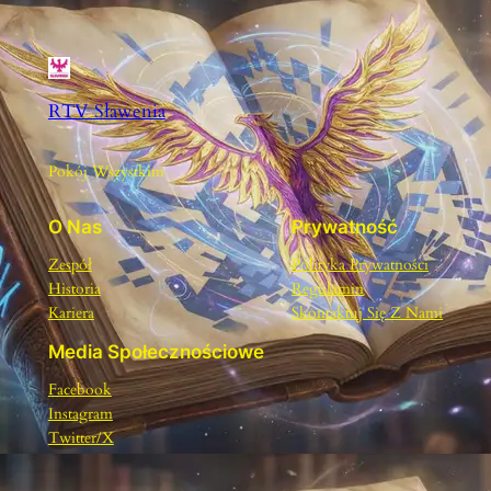
RTV Sławenia
Pokój Wszystkim
O Nas
Prywatność
Zespół
Polityka Prywatności
Historia
Regulamin
Kariera
Skontaktuj Się Z Nami
Media Społecznościowe
Facebook
Instagram
Twitter/X