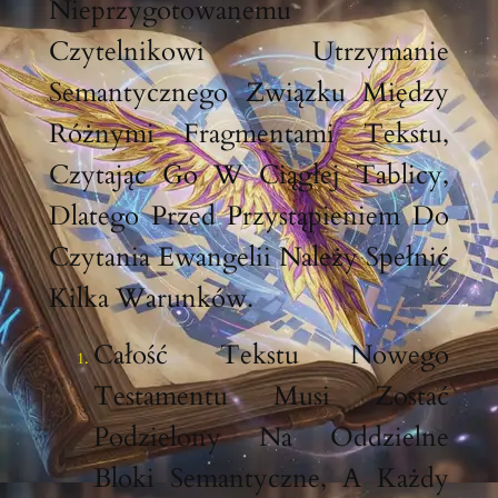
Nieprzygotowanemu
Czytelnikowi Utrzymanie
Semantycznego Związku Między
Różnymi Fragmentami Tekstu,
Czytając Go W Ciągłej Tablicy,
Dlatego Przed Przystąpieniem Do
Czytania Ewangelii Należy Spełnić
Kilka Warunków.
Całość Tekstu Nowego
Testamentu Musi Zostać
Podzielony Na Oddzielne
Bloki Semantyczne, A Każdy