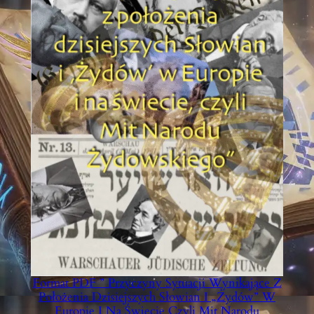
Format PDF ” Przyczyny Sytuacji Wynikające Z
Położenia Dzisiejszych Słowian I „Żydów” W
Europie I Na Świecie Czyli Mit Narodu