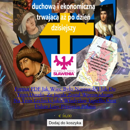
Format PDF Jak Więc Było Naprawdę I Jak Do
Tego Doszło ,że Jagała Został Wprowadzony
Na Tron Lechicki Jako Władysław Jagiełło Oraz
Dalsze Losy Przejęcia Polanii
€
16,00
Dodaj do koszyka