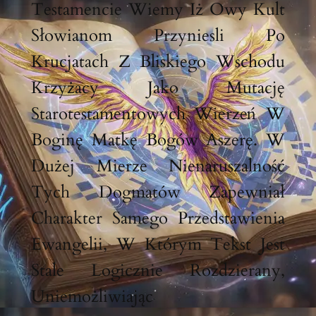
Testamencie Wiemy Iż Owy Kult
Słowianom Przyniesli Po
Krucjatach Z Bliskiego Wschodu
Krzyżacy Jako Mutację
Starotestamentowych Wierzeń W
Boginę Matkę Bogów Aszerę. W
Dużej Mierze Nienaruszalność
Tych Dogmatów Zapewniał
Charakter Samego Przedstawienia
Ewangelii, W Którym Tekst Jest
Stale Logicznie Rozdzierany,
Uniemożliwiając