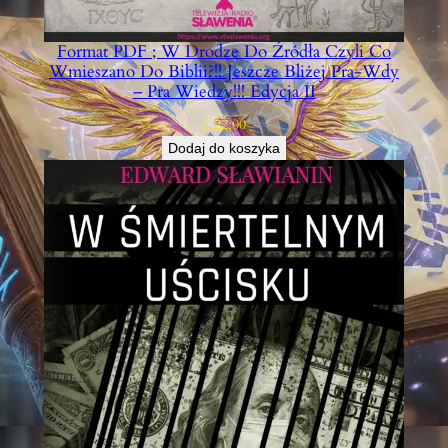
Format PDF ; W Drodze Do Źródła Czyli Co
Wmieszano Do Biblii?!! Jeszcze Bliżej Pra-Wdy
– Pra Wiedzy!!! Edycja II
€
22,00
Dodaj do koszyka